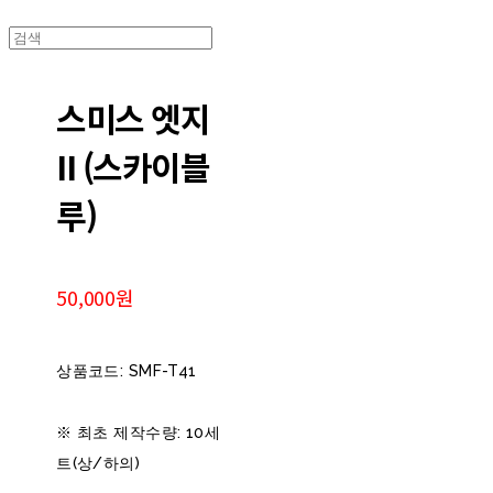
스미스 엣지
II (스카이블
루)
50,000원
상품코드: SMF-T41
※ 최초 제작수량: 10세
트(상/하의)