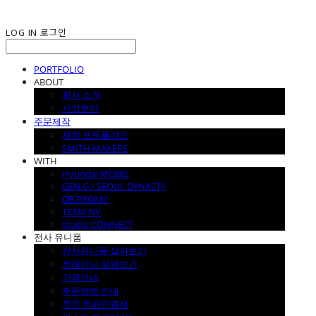
LOG IN
로그인
PORTFOLIO
ABOUT
회사 소개
사업분야
주문제작
제작 포트폴리오
SMITH MAKERS
WITH
Hyundai MOBIS
GEN.G / SEOUL DYNASTY
DB PROMY
TEAM NV
studio CONNECT
전사 유니폼
전사유니폼 살펴보기
트레이닝 살펴보기
가격안내
주문방법 안내
주문 온라인결제