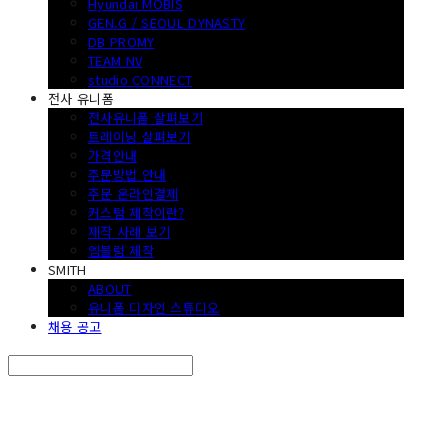
Hyundai MOBIS
GEN.G / SEOUL DYNASTY
DB PROMY
TEAM NV
studio CONNECT
전사 유니폼
전사유니폼 살펴보기
트레이닝 살펴보기
가격안내
주문방법 안내
주문 온라인결제
커스텀 제작이란?
제작 사례 보기
엠블럼 제작
SMITH
ABOUT
유니폼 디자인 스튜디오
채용 공고
Search
검색
Log In
로그인
Cart
장바구니