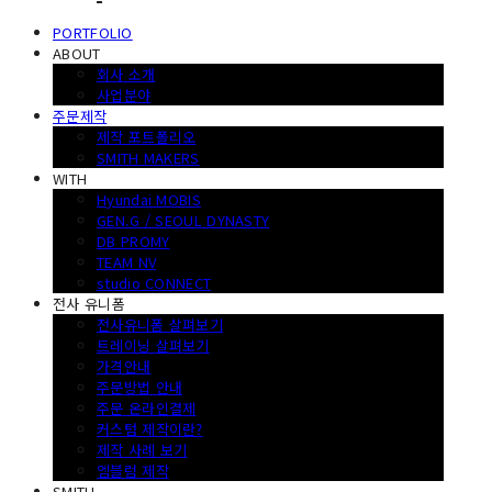
PORTFOLIO
ABOUT
회사 소개
사업분야
주문제작
제작 포트폴리오
SMITH MAKERS
WITH
Hyundai MOBIS
GEN.G / SEOUL DYNASTY
DB PROMY
TEAM NV
studio CONNECT
전사 유니폼
전사유니폼 살펴보기
트레이닝 살펴보기
가격안내
주문방법 안내
주문 온라인결제
커스텀 제작이란?
제작 사례 보기
엠블럼 제작
SMITH