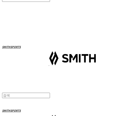
Search
검색
Log In
로그인
Cart
장바구니
SMITHSPORTS
SMITHSPORTS