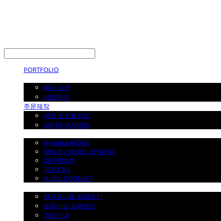
LOG IN
로그인
PORTFOLIO
ABOUT
회사 소개
사업분야
주문제작
제작 포트폴리오
SMITH MAKERS
WITH
Hyundai MOBIS
GEN.G / SEOUL DYNASTY
DB PROMY
TEAM NV
studio CONNECT
전사 유니폼
전사유니폼 살펴보기
트레이닝 살펴보기
가격안내