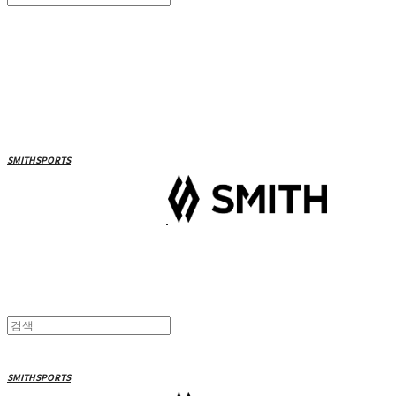
Search
검색
Log In
로그인
Cart
장바구니
SMITHSPORTS
SMITHSPORTS