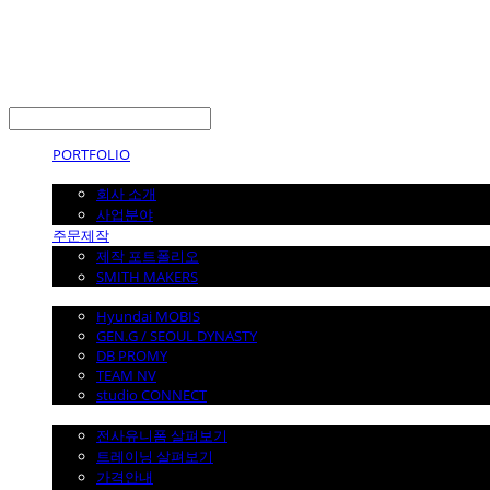
LOG IN
로그인
PORTFOLIO
ABOUT
회사 소개
사업분야
주문제작
제작 포트폴리오
SMITH MAKERS
WITH
Hyundai MOBIS
GEN.G / SEOUL DYNASTY
DB PROMY
TEAM NV
studio CONNECT
전사 유니폼
전사유니폼 살펴보기
트레이닝 살펴보기
가격안내