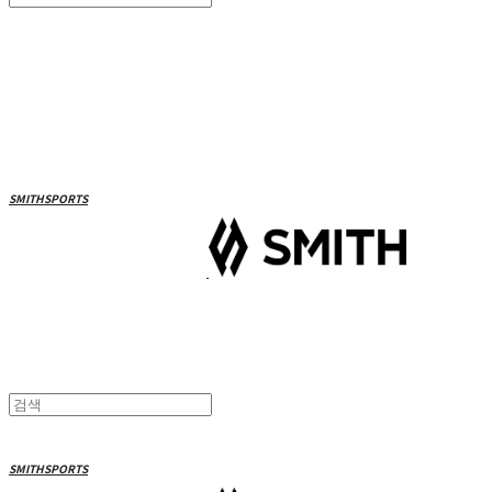
Search
검색
Log In
로그인
Cart
장바구니
SMITHSPORTS
SMITHSPORTS