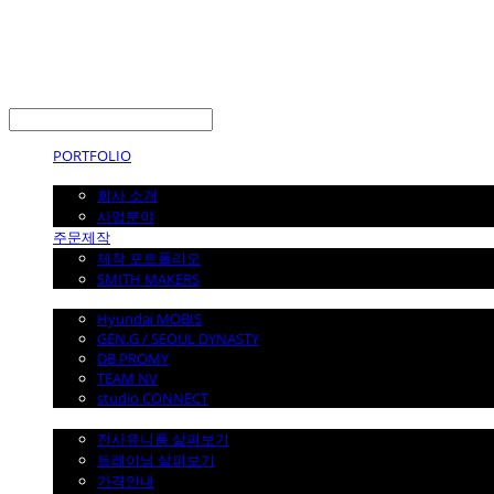
LOG IN
로그인
PORTFOLIO
ABOUT
회사 소개
사업분야
주문제작
제작 포트폴리오
SMITH MAKERS
WITH
Hyundai MOBIS
GEN.G / SEOUL DYNASTY
DB PROMY
TEAM NV
studio CONNECT
전사 유니폼
전사유니폼 살펴보기
트레이닝 살펴보기
가격안내