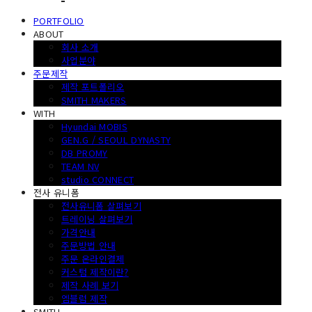
PORTFOLIO
ABOUT
회사 소개
사업분야
주문제작
제작 포트폴리오
SMITH MAKERS
WITH
Hyundai MOBIS
GEN.G / SEOUL DYNASTY
DB PROMY
TEAM NV
studio CONNECT
전사 유니폼
전사유니폼 살펴보기
트레이닝 살펴보기
가격안내
주문방법 안내
주문 온라인결제
커스텀 제작이란?
제작 사례 보기
엠블럼 제작
SMITH