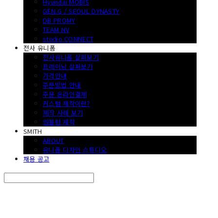
Hyundai MOBIS
GEN.G / SEOUL DYNASTY
DB PROMY
TEAM NV
studio CONNECT
전사 유니폼
전사유니폼 살펴보기
트레이닝 살펴보기
가격안내
주문방법 안내
주문 온라인결제
커스텀 제작이란?
제작 사례 보기
엠블럼 제작
SMITH
ABOUT
유니폼 디자인 스튜디오
채용 공고
Search
검색
Log In
로그인
Cart
장바구니