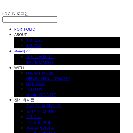
LOG IN
로그인
PORTFOLIO
ABOUT
회사 소개
사업분야
주문제작
제작 포트폴리오
SMITH MAKERS
WITH
Hyundai MOBIS
GEN.G / SEOUL DYNASTY
DB PROMY
TEAM NV
studio CONNECT
전사 유니폼
전사유니폼 살펴보기
트레이닝 살펴보기
가격안내
주문방법 안내
주문 온라인결제