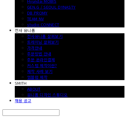
Hyundai MOBIS
GEN.G / SEOUL DYNASTY
DB PROMY
TEAM NV
studio CONNECT
전사 유니폼
전사유니폼 살펴보기
트레이닝 살펴보기
가격안내
주문방법 안내
주문 온라인결제
커스텀 제작이란?
제작 사례 보기
엠블럼 제작
SMITH
ABOUT
유니폼 디자인 스튜디오
채용 공고
Search
검색
Log In
로그인
Cart
장바구니