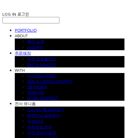
LOG IN
로그인
PORTFOLIO
ABOUT
회사 소개
사업분야
주문제작
제작 포트폴리오
SMITH MAKERS
WITH
Hyundai MOBIS
GEN.G / SEOUL DYNASTY
DB PROMY
TEAM NV
studio CONNECT
전사 유니폼
전사유니폼 살펴보기
트레이닝 살펴보기
가격안내
주문방법 안내
주문 온라인결제