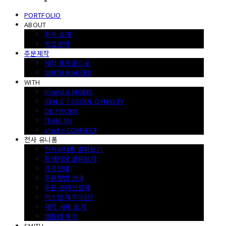
PORTFOLIO
ABOUT
회사 소개
사업분야
주문제작
제작 포트폴리오
SMITH MAKERS
WITH
Hyundai MOBIS
GEN.G / SEOUL DYNASTY
DB PROMY
TEAM NV
studio CONNECT
전사 유니폼
전사유니폼 살펴보기
트레이닝 살펴보기
가격안내
주문방법 안내
주문 온라인결제
커스텀 제작이란?
제작 사례 보기
엠블럼 제작
SMITH