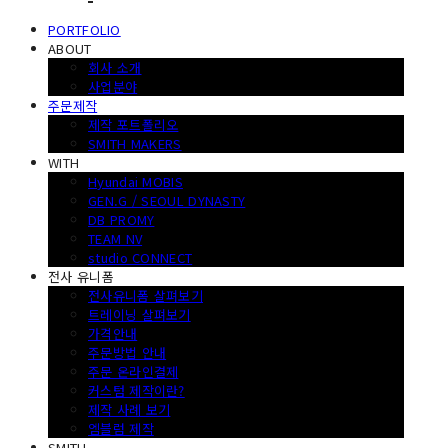
PORTFOLIO
ABOUT
회사 소개
사업분야
주문제작
제작 포트폴리오
SMITH MAKERS
WITH
Hyundai MOBIS
GEN.G / SEOUL DYNASTY
DB PROMY
TEAM NV
studio CONNECT
전사 유니폼
전사유니폼 살펴보기
트레이닝 살펴보기
가격안내
주문방법 안내
주문 온라인결제
커스텀 제작이란?
제작 사례 보기
엠블럼 제작
SMITH