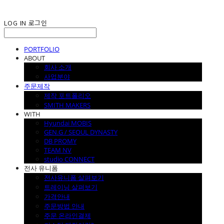
LOG IN
로그인
PORTFOLIO
ABOUT
회사 소개
사업분야
주문제작
제작 포트폴리오
SMITH MAKERS
WITH
Hyundai MOBIS
GEN.G / SEOUL DYNASTY
DB PROMY
TEAM NV
studio CONNECT
전사 유니폼
전사유니폼 살펴보기
트레이닝 살펴보기
가격안내
주문방법 안내
주문 온라인결제