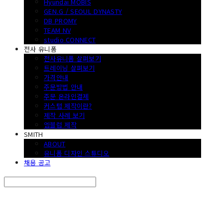
Hyundai MOBIS
GEN.G / SEOUL DYNASTY
DB PROMY
TEAM NV
studio CONNECT
전사 유니폼
전사유니폼 살펴보기
트레이닝 살펴보기
가격안내
주문방법 안내
주문 온라인결제
커스텀 제작이란?
제작 사례 보기
엠블럼 제작
SMITH
ABOUT
유니폼 디자인 스튜디오
채용 공고
Search
검색
Log In
로그인
Cart
장바구니