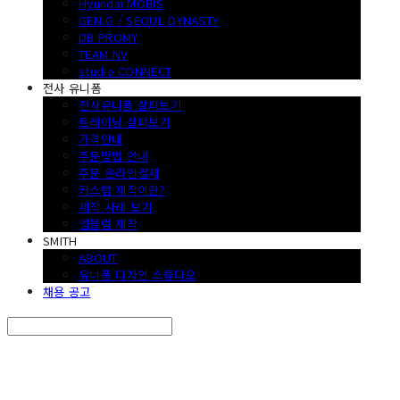
Hyundai MOBIS
GEN.G / SEOUL DYNASTY
DB PROMY
TEAM NV
studio CONNECT
전사 유니폼
전사유니폼 살펴보기
트레이닝 살펴보기
가격안내
주문방법 안내
주문 온라인결제
커스텀 제작이란?
제작 사례 보기
엠블럼 제작
SMITH
ABOUT
유니폼 디자인 스튜디오
채용 공고
Search
검색
Log In
로그인
Cart
장바구니