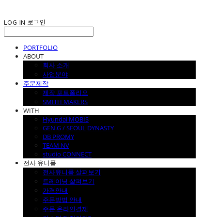
LOG IN
로그인
PORTFOLIO
ABOUT
회사 소개
사업분야
주문제작
제작 포트폴리오
SMITH MAKERS
WITH
Hyundai MOBIS
GEN.G / SEOUL DYNASTY
DB PROMY
TEAM NV
studio CONNECT
전사 유니폼
전사유니폼 살펴보기
트레이닝 살펴보기
가격안내
주문방법 안내
주문 온라인결제