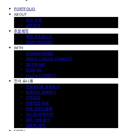
PORTFOLIO
ABOUT
회사 소개
사업분야
주문제작
제작 포트폴리오
SMITH MAKERS
WITH
Hyundai MOBIS
GEN.G / SEOUL DYNASTY
DB PROMY
TEAM NV
studio CONNECT
전사 유니폼
전사유니폼 살펴보기
트레이닝 살펴보기
가격안내
주문방법 안내
주문 온라인결제
커스텀 제작이란?
제작 사례 보기
엠블럼 제작
SMITH